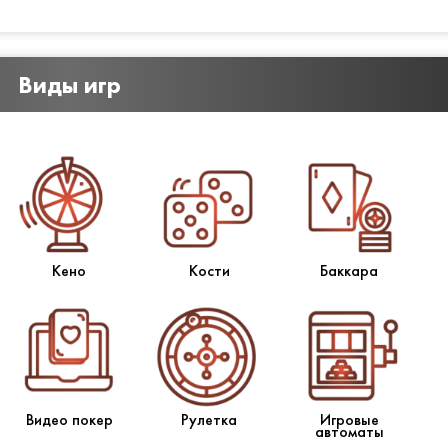
ически, после нажатия кнопки "Получить
 Бонус необходимо отыграть в течение 72-х
Виды игр
Кено
Кости
Баккара
Видео покер
Рулетка
Игровые
автоматы