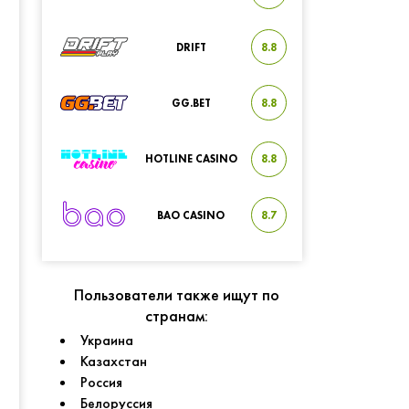
DRIFT
8.8
GG.BET
8.8
HOTLINE CASINO
8.8
BAO CASINO
8.7
Пользователи также ищут по
странам:
Украина
Казахстан
Россия
Белоруссия