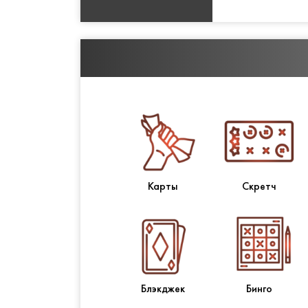
автомат
бонус".
часов.
Карты
Скретч
Блэкджек
Бинго