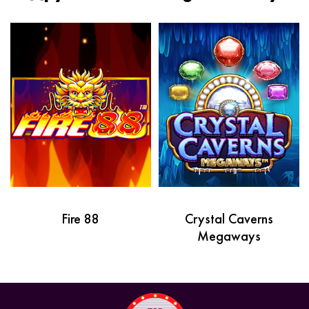
Fire 88
Crystal Caverns
Megaways