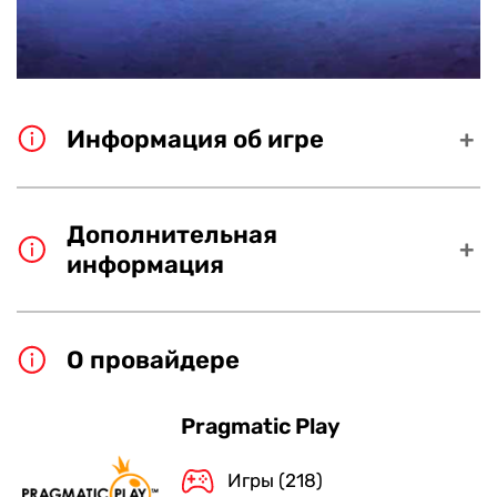
Информация об игре
Провайдер
Pragmatic Play
Дополнительная
Прогрессивный джекпот
информация
Бонусная функция
Бонусные спины
Вид игры
Автоматическая игра
О провайдере
Игровые автоматы
Быстрые спины
Покупка бонуса
Pragmatic Play
Процент выплат
Минимальная ставка
$0.20
96.48
Игры (218)
Максимальная ставка
$125.0